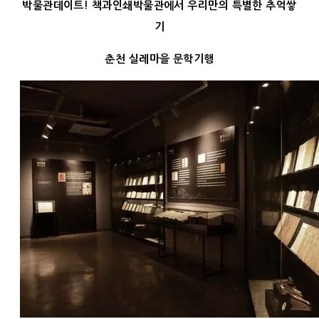
박물관데이트! 책과인쇄박물관에서 우리만의 특별한 추억쌓
기
춘천 실레마을 문학기행