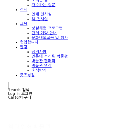
오시는 길
자주하는 질문
전시
인쇄 전시실
책 전시실
교육
상설체험 프로그램
단체 예약 안내
문화예술교육 및 행사
협업합니다
알림
공지사항
언론에 소개된 박물관
박물관 갤러리
박물관 영상
소식받기
굿즈상점
Search
검색
Log In
로그인
Cart
장바구니
책과인쇄박물관