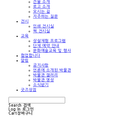
건물 소개
로고 소개
오시는 길
자주하는 질문
전시
인쇄 전시실
책 전시실
교육
상설체험 프로그램
단체 예약 안내
문화예술교육 및 행사
협업합니다
알림
공지사항
언론에 소개된 박물관
박물관 갤러리
박물관 영상
소식받기
굿즈상점
Search
검색
Log In
로그인
Cart
장바구니