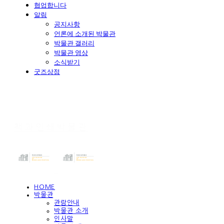
협업합니다
알림
공지사항
언론에 소개된 박물관
박물관 갤러리
박물관 영상
소식받기
굿즈상점
책과인쇄박물관
HOME
박물관
관람안내
박물관 소개
인사말