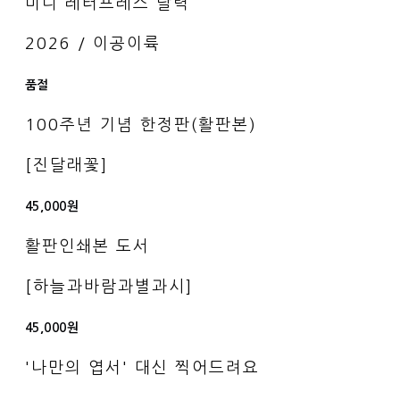
미니 레터프레스 달력
2026 / 이공이륙
품절
100주년 기념 한정판(활판본)
[진달래꽃]
45,000원
활판인쇄본 도서
[하늘과바람과별과시]
45,000원
'나만의 엽서' 대신 찍어드려요