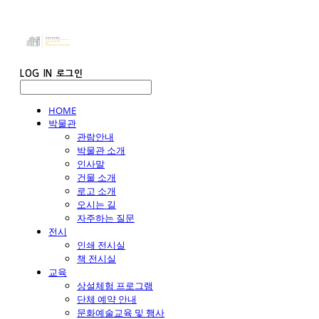
LOG IN
로그인
HOME
박물관
관람안내
박물관 소개
인사말
건물 소개
로고 소개
오시는 길
자주하는 질문
전시
인쇄 전시실
책 전시실
교육
상설체험 프로그램
단체 예약 안내
문화예술교육 및 행사