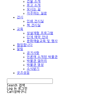
건물 소개
로고 소개
오시는 길
자주하는 질문
전시
인쇄 전시실
책 전시실
교육
상설체험 프로그램
단체 예약 안내
문화예술교육 및 행사
협업합니다
알림
공지사항
언론에 소개된 박물관
박물관 갤러리
박물관 영상
소식받기
굿즈상점
Search
검색
Log In
로그인
Cart
장바구니