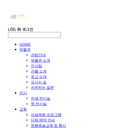
LOG IN
로그인
HOME
박물관
관람안내
박물관 소개
인사말
건물 소개
로고 소개
오시는 길
자주하는 질문
전시
인쇄 전시실
책 전시실
교육
상설체험 프로그램
단체 예약 안내
문화예술교육 및 행사