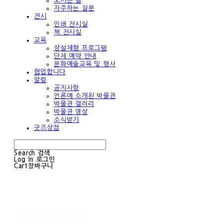
오시는 길
자주하는 질문
전시
인쇄 전시실
책 전시실
교육
상설체험 프로그램
단체 예약 안내
문화예술교육 및 행사
협업합니다
알림
공지사항
언론에 소개된 박물관
박물관 갤러리
박물관 영상
소식받기
굿즈상점
Search
검색
Log In
로그인
Cart
장바구니
책과인쇄박물관