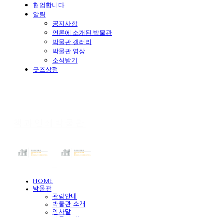
협업합니다
알림
공지사항
언론에 소개된 박물관
박물관 갤러리
박물관 영상
소식받기
굿즈상점
책과인쇄박물관
HOME
박물관
관람안내
박물관 소개
인사말